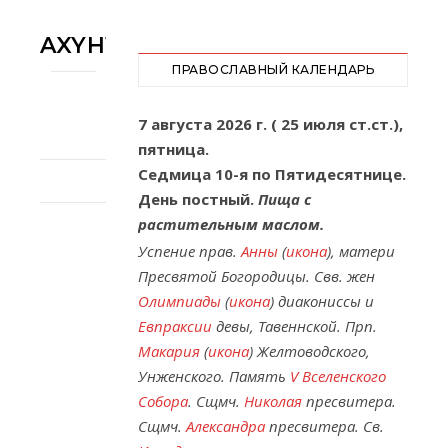
AXYH1838
ПРАВОСЛАВНЫЙ КАЛЕНДАРЬ
7 августа 2026 г. ( 25 июля ст.ст.),
пятница.
Седмица 10-я по Пятидесятнице.
День постный.
Пища с
растительным маслом.
Успение прав.
Анны
(
икона
), матери
Пресвятой Богородицы. Свв. жен
Олимпиады
(
икона
) диакониссы и
Евпраксии
девы, Тавеннской. Прп.
Макария
(
икона
) Желтоводского,
Унженского. Память
V Вселенского
Собора
. Сщмч.
Николая
пресвитера.
Сщмч.
Александра
пресвитера. Св.