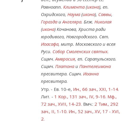
Равноапп.
Климента
(
икона
), еп.
Собор
Охридского,
Наума
(
икона
),
Саввы
,
Кирилла
Горазда
и
Ангеляра
. Блж.
Николая
и
(
икона
) Кочанова, Христа ради
Мефодия
юродивого, Новгородского. Свт.
главный
Иоасафа
, митр. Московского и всея
Православный
Руси.
Собор Смоленских святых
.
Собор
Сщмч.
Амвросия
, еп. Сарапульского.
Словакии
Сщмч.
Платона
и
Пантелеимона
и
пресвитера. Сщмч.
Иоанна
был
пресвитера.
освящен
Утр. - Ев. 10-е,
Ин., 66 зач., XXI, 1-14.
18
Лит. -
1 Кор., 131 зач., IV, 9-16.
Мф.,
мая
72 зач., XVII, 14-23.
Вмч.:
2 Тим., 292
1996
зач., II, 1-10.
Ин., 52 зач., XV, 17 - XVI,
года
2.
Алексием
II,