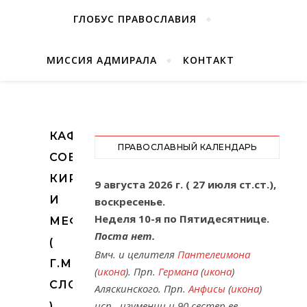
ГЛОБУС ПРАВОСЛАВИЯ
МИССИЯ АДМИРАЛА
КОНТАКТ
КАФЕДРАЛЬНЫЙ
ПРАВОСЛАВНЫЙ КАЛЕНДАРЬ
СОБОР
КИРИЛЛА
9 августа 2026 г. ( 27 июля ст.ст.),
И
воскресенье.
Неделя 10-я по Пятидесятнице.
МЕФОДИЯ
Поста нет.
(
Вмч. и целителя
Пантелеимона
Г.МИХАЛОВЦЕ,
(
икона
). Прп.
Германа
(
икона
)
СЛОВАКИЯ
Аляскинского. Прп.
Анфисы
(
икона
)
исп., игумении и 90 сестер ее.
)