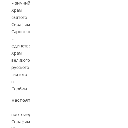
– зимний
Храм
святого
Серафима
Саровского
–
единственный
Храм
великого
русского
святого
в
Сербии.
Настоятель
—
протоиерей
Серафим