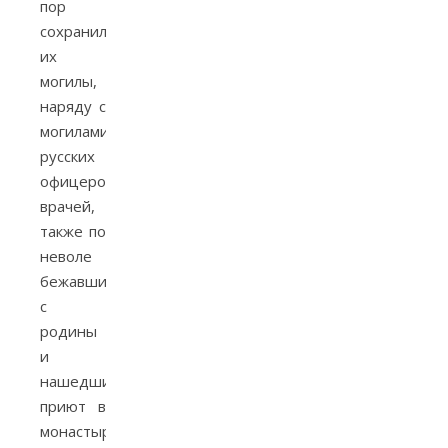
пор
сохранились
их
могилы,
наряду с
могилами
русских
офицеров,
врачей,
также по
неволе
бежавших
с
родины
и
нашедших
приют в
монастыре