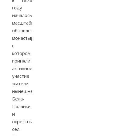
в 1878
году
началось
масштабное
обновление
монастыря,
в
котором
приняли
активное
участие
жители
нынешней
Бела-
Паланки
и
окрестных
сёл.