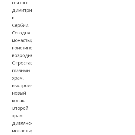
святого
Димитрия
в
Сербии.
Сегодня
монастырь
поистине
возродился.
Отреставрирован
главный
храм,
выстроен
новый
конак.
Второй
храм
Дивлянского
монастыря