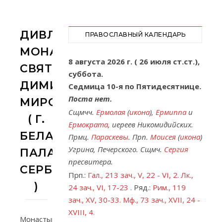
ДИВЛЯНСКИЙ
ПРАВОСЛАВНЫЙ КАЛЕНДАРЬ
МОНАСТЫРЬ
8 августа 2026 г. ( 26 июля ст.ст.),
СВЯТОГО
суббота.
ДИМИТРИЯ
Седмица 10-я по Пятидесятнице.
Поста нет.
МИРОТОЧИВОГО
Сщмчч.
Ермолая
(
икона
),
Ермиппа
и
( Г.
Ермократа
, иереев Никомидийских.
БЕЛА
Прмц.
Параскевы
. Прп.
Моисея
(
икона
)
Угрина, Печерского. Сщмч.
Сергия
ПАЛАНКА,
пресвитера.
СЕРБИЯ
Прп.:
Гал., 213 зач., V, 22 - VI, 2.
Лк.,
)
24 зач., VI, 17-23
. Ряд.:
Рим., 119
зач., XV, 30-33.
Мф., 73 зач., XVII, 24 -
XVIII, 4.
Монастырь