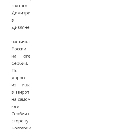
святого
Димитрия
в
Дивляне
—
частичка
России
на юге
Сербии.
По
дороге
из Ниша
в Пирот,
на самом
юге
Сербии в
сторону
Болгарии,