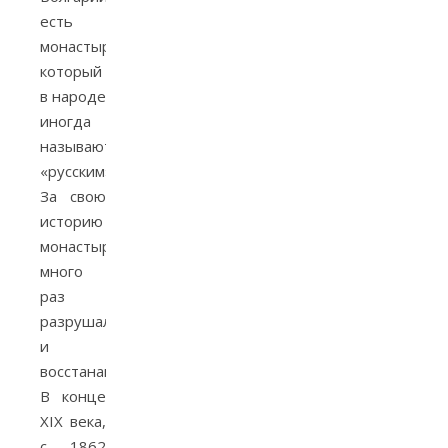
есть
монастырь,
который
в народе
иногда
называют
«русским».
За свою
историю
монастырь
много
раз
разрушался
и
восстанавливался.
В конце
XIX века,
с 1862