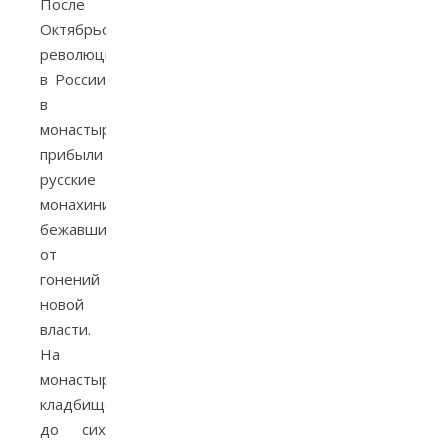
После
Октябрьской
революции
в России
в
монастырь
прибыли
русские
монахини,
бежавшие
от
гонений
новой
власти.
На
монастырском
кладбище
до сих