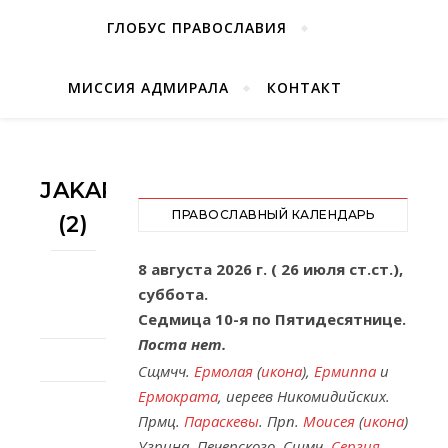
ГЛОБУС ПРАВОСЛАВИЯ
МИССИЯ АДМИРАЛА
КОНТАКТ
JAKARTA
ПРАВОСЛАВНЫЙ КАЛЕНДАРЬ
(2)
8 августа 2026 г. ( 26 июля ст.ст.),
суббота.
Седмица 10-я по Пятидесятнице.
Поста нет.
Сщмчч.
Ермолая
(
икона
),
Ермиппа
и
Ермократа
, иереев Никомидийских.
Прмц.
Параскевы
. Прп.
Моисея
(
икона
)
Угрина, Печерского. Сщмч.
Сергия