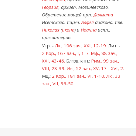
Георгия
, архиеп. Могилевского.
Обретение мощей прп.
Далмата
Исетского. Сщмч.
Алфея
диакона. Свв.
Николая
(
икона
) и
Иоанна
испп.,
пресвитеров.
Утр. -
Лк., 106 зач., XXI, 12-19.
Лит. -
2 Кор., 167 зач., I, 1-7.
Мф., 88 зач.,
XXI, 43-46.
Блгвв. кнн.:
Рим., 99 зач.,
VIII, 28-39.
Ин., 52 зач., XV, 17 - XVI, 2.
Мц.:
2 Кор., 181 зач., VI, 1-10.
Лк., 33
зач., VII, 36-50
.