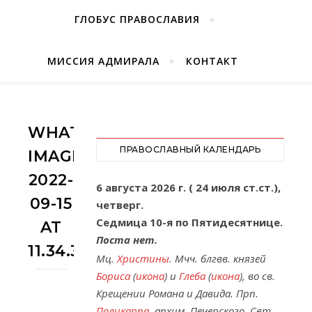
ГЛОБУС ПРАВОСЛАВИЯ
МИССИЯ АДМИРАЛА
КОНТАКТ
WHATSAPP
ПРАВОСЛАВНЫЙ КАЛЕНДАРЬ
IMAGE
2022-
6 августа 2026 г. ( 24 июля ст.ст.),
09-15
четверг.
Седмица 10-я по Пятидесятнице.
AT
Поста нет.
11.34.37
Мц.
Христины
. Мчч. блгвв. князей
Бориса
(
икона
) и
Глеба
(
икона
), во св.
Крещении Романа и Давида. Прп.
Поликарпа
, архим. Печерского. Свт.