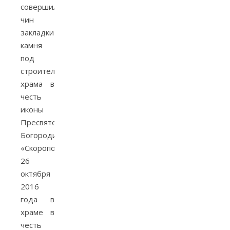
совершил
чин
закладки
камня
под
строительство
храма в
честь
иконы
Пресвятой
Богородицы
«Скоропослушница».
26
октября
2016
года в
храме в
честь