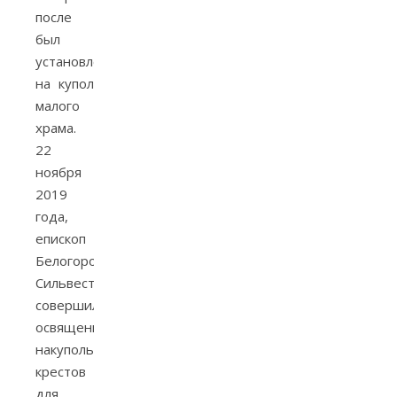
после
был
установлен
на купол
малого
храма.
22
ноября
2019
года,
епископ
Белогородский
Сильвестр
совершил
освящение
накупольных
крестов
для