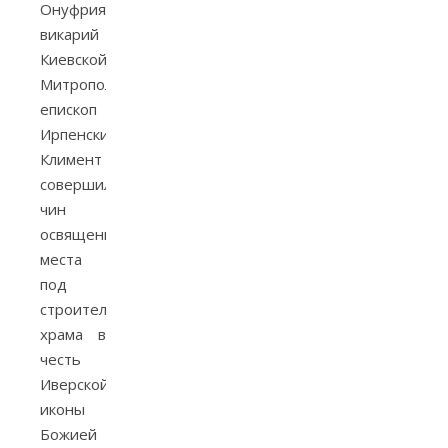
Онуфрия
викарий
Киевской
Митрополии
епископ
Ирпенский
Климент
совершил
чин
освящения
места
под
строительство
храма в
честь
Иверской
иконы
Божией