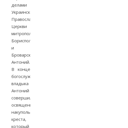
делами
Украинской
Православной
Церкви
митрополит
Бориспольский
и
Броварской
Антоний.
В конце
богослужения
владыка
Антоний
совершил
освящение
накупольного
креста,
который