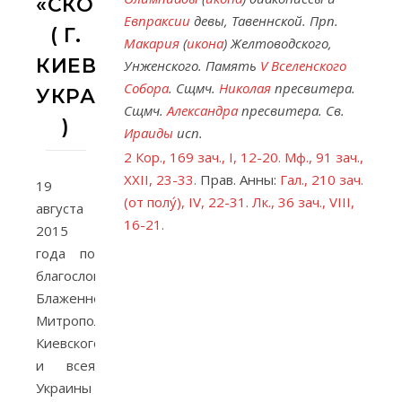
«СКОРОПОСЛУШНИЦА»
Евпраксии
девы, Тавеннской. Прп.
( Г.
Макария
(
икона
) Желтоводского,
КИЕВ,
Унженского. Память
V Вселенского
Собора
. Сщмч.
Николая
пресвитера.
УКРАИНА
Сщмч.
Александра
пресвитера. Св.
)
Ираиды
исп.
2 Кор., 169 зач., I, 12-20.
Мф., 91 зач.,
XXII, 23-33.
Прав. Анны:
Гал., 210 зач.
19
(от полу́), IV, 22-31.
Лк., 36 зач., VIII,
августа
16-21.
2015
года по
благословению
Блаженнейшего
Митрополита
Киевского
и всея
Украины