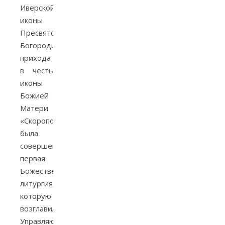
Иверской
иконы
Пресвятой
Богородицы
прихода
в честь
иконы
Божией
Матери
«Скоропослушница»
была
совершена
первая
Божественная
литургия,
которую
возглавил
Управляющий