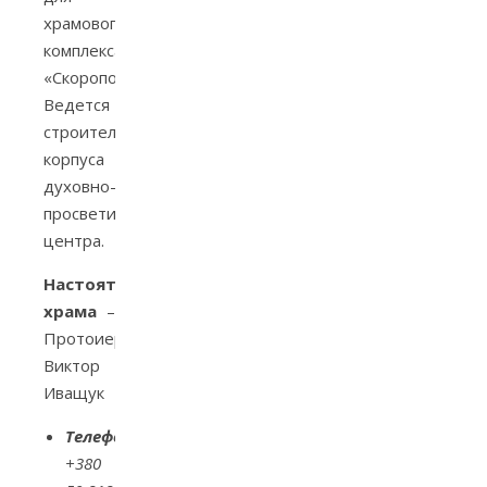
храмового
комплекса
«Скоропослушница».
Ведется
строительство
корпуса
духовно-
просветительского
центра.
Настоятель
храма
–
Протоиерей
Виктор
Иващук
Телефон:
+380