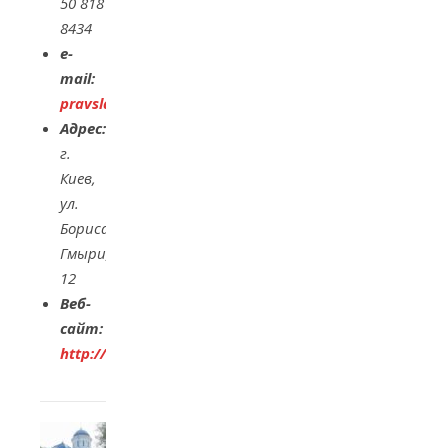
50 818
8434
e-
mail
:
pravslavie@mail.ru
Адрес:
г.
Киев,
ул.
Бориса
Гмыри
,
12
Веб-
сайт:
http://skoroposlushnitsa.com.ua