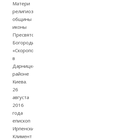
Матери
религиозной
общины
иконы
Пресвятой
Богородицы
«Скоропослушница»
в
Дарницком
районе
Киева.
26
августа
2016
года
епископ
Ирпенский
Климент