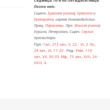
Седмица 10-я по Пятидесятнице.
Поста нет.
Сщмчч.
Ермолая
(
икона
),
Ермиппа
и
Ермократа
, иереев Никомидийских.
Прмц.
Параскевы
. Прп.
Моисея
(
икона
)
Угрина, Печерского. Сщмч.
Сергия
пресвитера.
Прп.:
Гал., 213 зач., V, 22 - VI, 2.
Лк.,
24 зач., VI, 17-23
. Ряд.:
Рим., 119
зач., XV, 30-33.
Мф., 73 зач., XVII, 24 -
XVIII, 4.