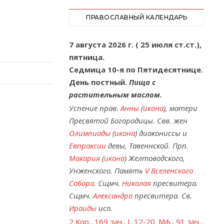
ПРАВОСЛАВНЫЙ КАЛЕНДАРЬ
7 августа 2026 г. ( 25 июля ст.ст.),
пятница.
Седмица 10-я по Пятидесятнице.
День постный.
Пища с
растительным маслом.
Успение прав.
Анны
(
икона
), матери
Пресвятой Богородицы. Свв. жен
Олимпиады
(
икона
) диакониссы и
Евпраксии
девы, Тавеннской. Прп.
Макария
(
икона
) Желтоводского,
Унженского. Память
V Вселенского
Собора
. Сщмч.
Николая
пресвитера.
Сщмч.
Александра
пресвитера. Св.
Ираиды
исп.
2 Кор., 169 зач., I, 12-20.
Мф., 91 зач.,