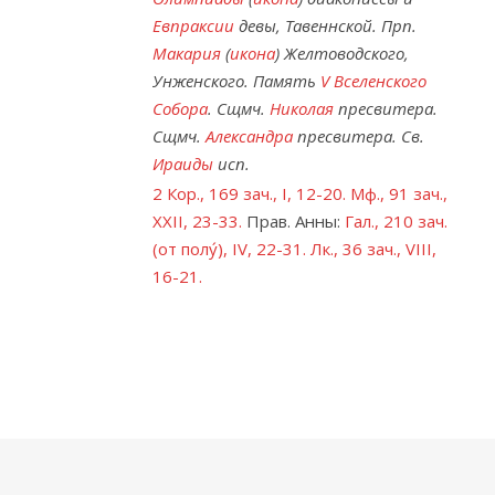
Евпраксии
девы, Тавеннской. Прп.
Макария
(
икона
) Желтоводского,
Унженского. Память
V Вселенского
Собора
. Сщмч.
Николая
пресвитера.
Сщмч.
Александра
пресвитера. Св.
Ираиды
исп.
2 Кор., 169 зач., I, 12-20.
Мф., 91 зач.,
XXII, 23-33.
Прав. Анны:
Гал., 210 зач.
(от полу́), IV, 22-31.
Лк., 36 зач., VIII,
16-21.