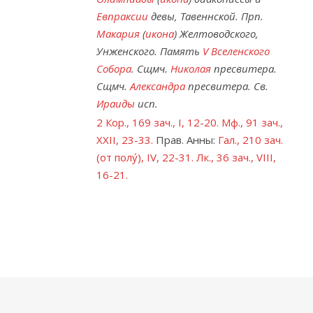
Евпраксии
девы, Тавеннской. Прп.
Макария
(
икона
) Желтоводского,
Унженского. Память
V Вселенского
Собора
. Сщмч.
Николая
пресвитера.
Сщмч.
Александра
пресвитера. Св.
Ираиды
исп.
2 Кор., 169 зач., I, 12-20.
Мф., 91 зач.,
XXII, 23-33.
Прав. Анны:
Гал., 210 зач.
(от полу́), IV, 22-31.
Лк., 36 зач., VIII,
16-21.