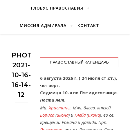
ГЛОБУС ПРАВОСЛАВИЯ
МИССИЯ АДМИРАЛА
КОНТАКТ
PHOTO-
ПРАВОСЛАВНЫЙ КАЛЕНДАРЬ
2021-
10-16-
6 августа 2026 г. ( 24 июля ст.ст.),
16-14-
четверг.
Седмица 10-я по Пятидесятнице.
12
Поста нет.
Мц.
Христины
. Мчч. блгвв. князей
Бориса
(
икона
) и
Глеба
(
икона
), во св.
Крещении Романа и Давида. Прп.
Поликарпа
, архим. Печерского. Свт.