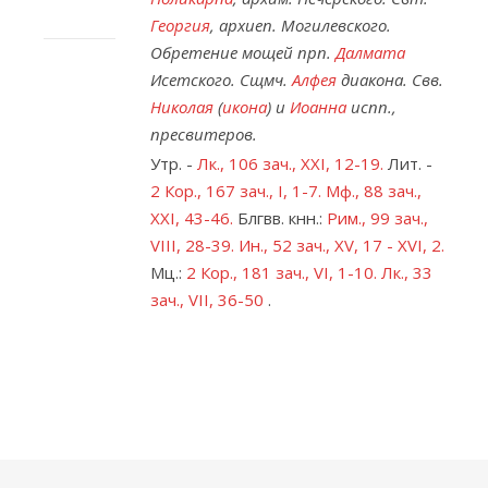
Георгия
, архиеп. Могилевского.
Обретение мощей прп.
Далмата
Исетского. Сщмч.
Алфея
диакона. Свв.
Николая
(
икона
) и
Иоанна
испп.,
пресвитеров.
Утр. -
Лк., 106 зач., XXI, 12-19.
Лит. -
2 Кор., 167 зач., I, 1-7.
Мф., 88 зач.,
XXI, 43-46.
Блгвв. кнн.:
Рим., 99 зач.,
VIII, 28-39.
Ин., 52 зач., XV, 17 - XVI, 2.
Мц.:
2 Кор., 181 зач., VI, 1-10.
Лк., 33
зач., VII, 36-50
.