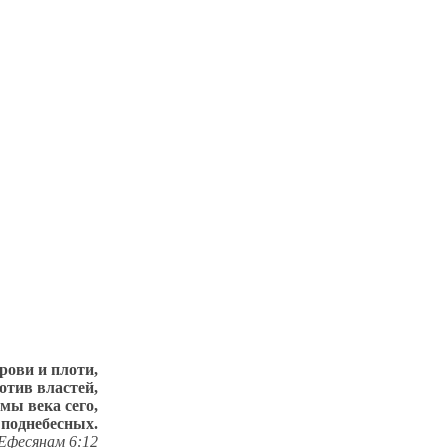
рови и плоти,
отив властей,
мы века сего,
 поднебесных.
Ефесянам 6:12