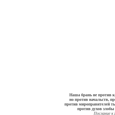
Наша брань не против к
но против начальств, пр
против мироправителей ть
против духов злобы
Послание к 