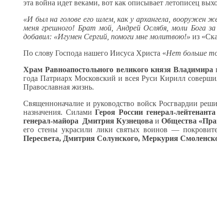
эта война идет веками, вот как описывает летописец вых
«И был на голове его шлем, как у архангела, вооружен 
меня грешного! Брат мой, Андрей Ослябя, моли Бога за
добавил: «Игумен Сергий, помоги мне молитвою!»
из «Ска
По слову Господа нашего Иисуса Христа «
Нет больше то
Храм Равноапостольного великого князя Владимира
в
года Патриарх Московский и всея Руси Кирилл совершил
Православная жизнь.
Священноначалие и руководство войск Росгвардии реши
назначения. Силами
Героя России
генерал-лейтенант
генерал-майора Дмитрия Кузнецова
и
Общества «Пра
его стены украсили лики святых воинов — покровите
Пересвета, Дмитрия Солунского, Меркурия Смоленско