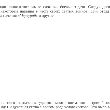
ардии выполняют самые сложные боевые задачи. Следуя дре
некоторые названы в честь своих святых воинов: 33-й отряд
назначения
«Меркурий»
и другие.
циального назначения уделяют много внимания незримой п
дет и духовная битва с врагом рода человеческого. Это было в