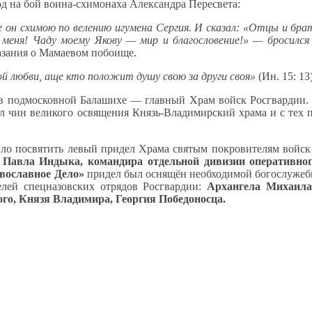
од на бой воина-схимонаха Александра Пересвета:
же он схимою по велению игумена Сергия. И сказал: «Отцы и бр
 меня! Чаду моему Якову — мир и благословение!» — бросился 
зания о Мамаевом побоище.
й любви, аще кто положит душу свою за други своя»
(Ин. 15: 13
 подмосковной Балашихе — главный Храм войск Росгвардии. 
 чин великого освящения Князь-Владимирский храма и с тех п
ло посвятить левый придел Храма святым покровителям войск
а Павла Индыка, командира отдельной дивизии оперативног
вославное Дело»
придел был оснящён необходимой богослужеб
лей спецназовских отрядов Росгвардии:
Архангела Михаил
го, Князя Владимира, Георгия Победоносца.