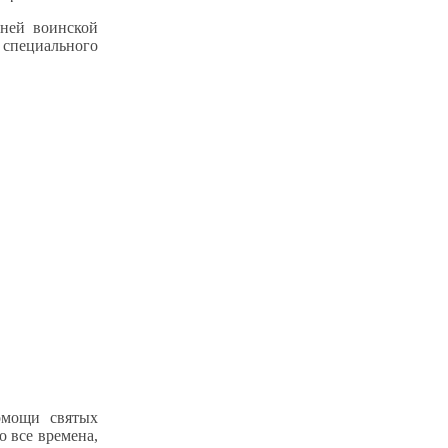
вней воинской
 специального
омощи святых
о все времена,