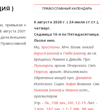
ИЯ )
ПРАВОСЛАВНЫЙ КАЛЕНДАРЬ
6 августа 2026 г. ( 24 июля ст.ст.),
и, примыкая к
четверг.
8 августа 2001
Седмица 10-я по Пятидесятнице.
Отдела внешних
Поста нет.
 Православной
Мц.
Христины
. Мчч. блгвв. князей
Бориса
(
икона
) и
Глеба
(
икона
), во св.
Крещении Романа и Давида. Прп.
Поликарпа
, архим. Печерского. Свт.
Георгия
, архиеп. Могилевского.
Обретение мощей прп.
Далмата
Исетского. Сщмч.
Алфея
диакона. Свв.
Николая
(
икона
) и
Иоанна
испп.,
пресвитеров.
Утр. -
Лк., 106 зач., XXI, 12-19.
Лит. -
2 Кор., 167 зач., I, 1-7.
Мф., 88 зач.,