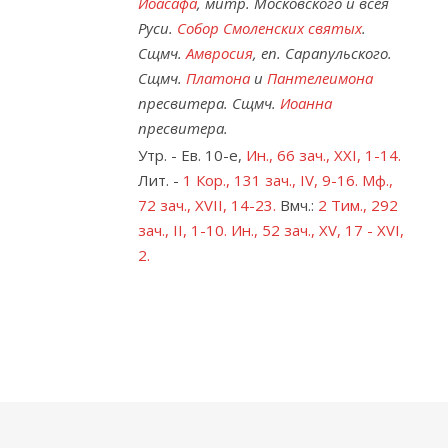
Иоасафа
, митр. Московского и всея
Руси.
Собор Смоленских святых
.
Сщмч.
Амвросия
, еп. Сарапульского.
Сщмч.
Платона
и
Пантелеимона
пресвитера. Сщмч.
Иоанна
пресвитера.
Утр. - Ев. 10-е,
Ин., 66 зач., XXI, 1-14.
Лит. -
1 Кор., 131 зач., IV, 9-16.
Мф.,
72 зач., XVII, 14-23.
Вмч.:
2 Тим., 292
зач., II, 1-10.
Ин., 52 зач., XV, 17 - XVI,
2.