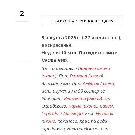
2
ПРАВОСЛАВНЫЙ КАЛЕНДАРЬ
9 августа 2026 г. ( 27 июля ст.ст.),
воскресенье.
Неделя 10-я по Пятидесятнице.
Поста нет.
Вмч. и целителя
Пантелеимона
(
икона
). Прп.
Германа
(
икона
)
Аляскинского. Прп.
Анфисы
(
икона
)
исп., игумении и 90 сестер ее.
Равноапп.
Климента
(
икона
), еп.
Охридского,
Наума
(
икона
),
Саввы
,
Горазда
и
Ангеляра
. Блж.
Николая
(
икона
) Кочанова, Христа ради
юродивого, Новгородского. Свт.