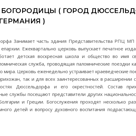
 БОГОРОДИЦЫ ( ГОРОД ДЮССЕЛЬД
ГЕРМАНИЯ )
дорфа Занимает часть здания Представительства РПЦ МП 
 епархии. Ежеквартально церковь выпускает печатное изда
ботает детская воскресная школа и общество во имя с
ломническая служба, проводящая паломнические поездки ка
ого мира. Церковь еженедельно устраивает краеведческие по
 прихожан, так и для всех заинтересованных в расширении 
ностях Дюссельдорфа и его окрестностей. Состав при
вные службы посещают представители других национальнос
Болгарии и Греции. Богослужения проходят несколько ра
много детей и вопросу духовного воспитания подрастающ