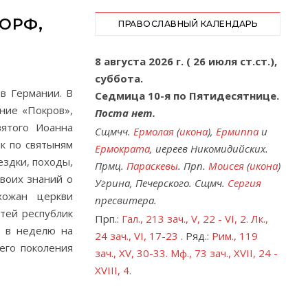
ОРФ,
ПРАВОСЛАВНЫЙ КАЛЕНДАРЬ
8 августа 2026 г. ( 26 июля ст.ст.),
суббота.
в Германии. В
Седмица 10-я по Пятидесятнице.
ние «Покров»,
Поста нет.
вятого Иоанна
Сщмчч.
Ермолая
(
икона
),
Ермиппа
и
к по святыням
Ермократа
, иереев Никомидийских.
ездки, походы,
Прмц.
Параскевы
. Прп.
Моисея
(
икона
)
своих знаний о
Угрина, Печерского. Сщмч.
Сергия
хожан церкви
пресвитера.
тей республик
Прп.:
Гал., 213 зач., V, 22 - VI, 2.
Лк.,
з в неделю на
24 зач., VI, 17-23
. Ряд.:
Рим., 119
его поколения
зач., XV, 30-33.
Мф., 73 зач., XVII, 24 -
XVIII, 4.