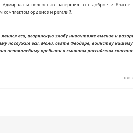
а Адмирала и полностью завершил это доброе и благое 
м комплектом орденов и регалий.
вился еси, агарянскую злобу нивочтоже вменив и разори
ему послужил еси. Моли, святе Феодоре, воинству нашем
тии непоколебиму пребыти и сыновом российским спастис
НОВ