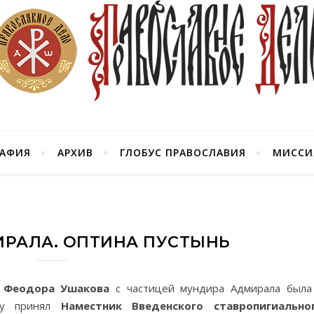
РАФИЯ
АРХИВ
ГЛОБУС ПРАВОСЛАВИЯ
МИССИ
РАЛА. ОПТИНА ПУСТЫНЬ
о Феодора Ушакова
с частицей мундира Адмирала была 
ну принял
Наместник Введенского ставропигиально