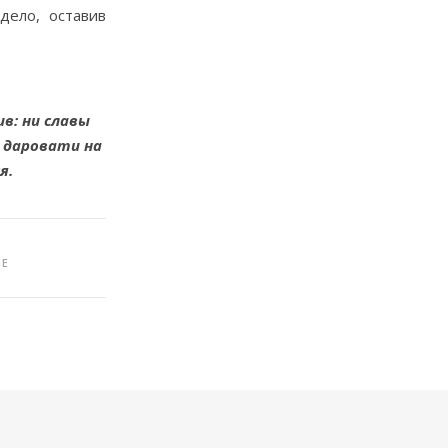
дело, оставив
в: ни славы
у даровати на
я.
ЫЕ