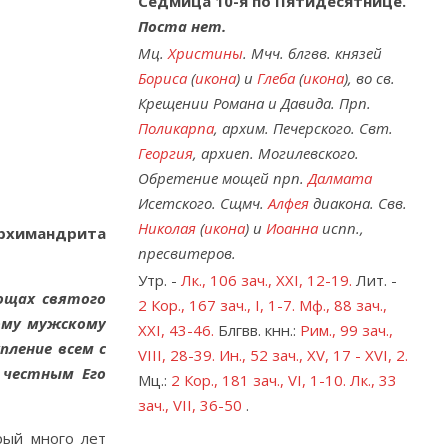
Седмица 10-я по Пятидесятнице.
Поста нет.
Мц.
Христины
. Мчч. блгвв. князей
Бориса
(
икона
) и
Глеба
(
икона
), во св.
Крещении Романа и Давида. Прп.
Поликарпа
, архим. Печерского. Свт.
Георгия
, архиеп. Могилевского.
Обретение мощей прп.
Далмата
Исетского. Сщмч.
Алфея
диакона. Свв.
Николая
(
икона
) и
Иоанна
испп.,
рхимандрита
пресвитеров.
Утр. -
Лк., 106 зач., XXI, 12-19.
Лит. -
мощах святого
2 Кор., 167 зач., I, 1-7.
Мф., 88 зач.,
ому мужскому
XXI, 43-46.
Блгвв. кнн.:
Рим., 99 зач.,
пление всем с
VIII, 28-39.
Ин., 52 зач., XV, 17 - XVI, 2.
 честным Его
Мц.:
2 Кор., 181 зач., VI, 1-10.
Лк., 33
зач., VII, 36-50
.
рый много лет