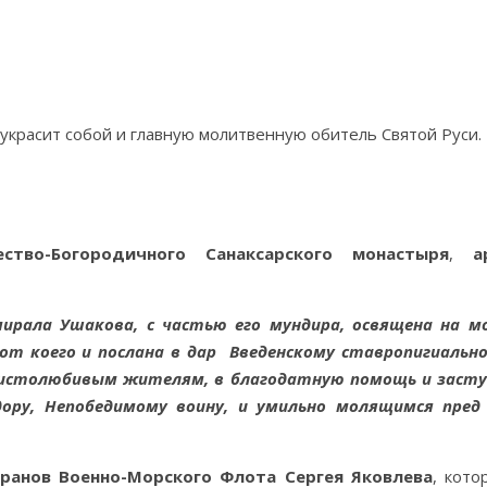
украсит собой и главную молитвенную обитель Святой Руси.
ство-Богородичного Санаксарского монастыря
,
а
мирала Ушакова, с частью его мундира, освящена на 
от коего и послана в дар Введенскому ставропигиальн
 христолюбивым жителям, в благодатную помощь и засту
ору, Непобедимому воину, и умильно молящимся пред
ранов Военно-Морского Флота
Сергея Яковлева
, кото