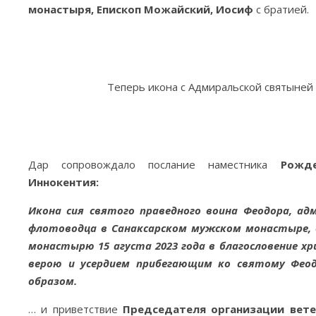
монастыря, Епископ Можайский, Иосиф
с братией.
Теперь икона с Адмиральской святыней 
Дар сопровождало послание наместника
Рожде
Иннокентия:
Икона сия святого праведного воина Феодора, ад
флотоводца в Санаксарском мужском монастыре, 
монастырю
15 агуста 2023 года в благословение
верою и усердием прибегающим ко святому Феод
образом.
… и приветствие
Председателя организации вете