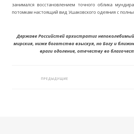
занимался восстановлением точного облика мундир
потомкам настоящий вид Ушаковского одеяния с полны
Державе Российстей архистратиг непоколебимый я
мирския, ниже богатства взыскуя, но Богу и ближн
враги одоление, отечеству во благочес
ПРЕДЫДУЩИЕ