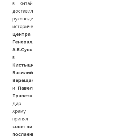
в Китай
доставили
руководители
исторического
Центра
Генераллисимуса
А.В.Суворова
в
Кистыше
Василий
Верещак
и
Павел
Трапезников.
Дар
Храму
принял
советник-
посланник