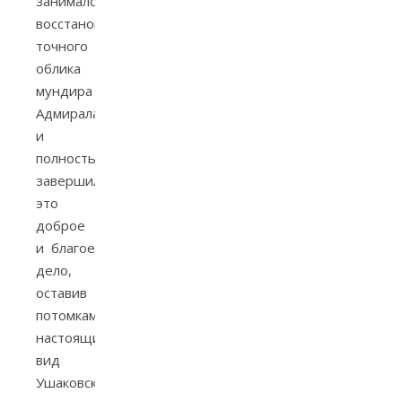
занимался
восстановлением
точного
облика
мундира
Адмирала
и
полностью
завершил
это
доброе
и благое
дело,
оставив
потомкам
настоящий
вид
Ушаковского