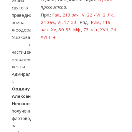
икона
пресвитера.
святого
Прп.:
Гал., 213 зач., V, 22 - VI, 2.
Лк.,
праведного
24 зач., VI, 17-23
. Ряд.:
Рим., 119
воина
зач., XV, 30-33.
Мф., 73 зач., XVII, 24 -
Феодора
XVIII, 4.
Ушакова
с
частицей
наградной
ленты
Адмирала
к
Ордену
Александра
Невского
,
полученного
флотоводцем
за