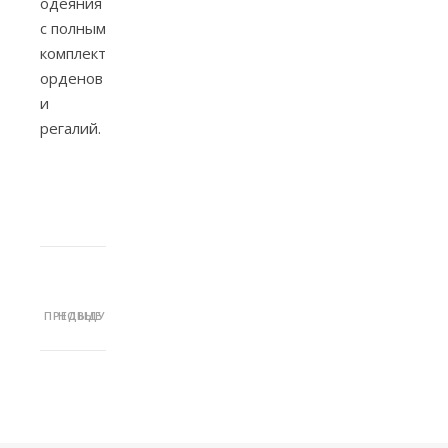
одеяния
с полным
комплектом
орденов
и
регалий.
ПРЕДЫДУЩИЕ
НОВЫЕ