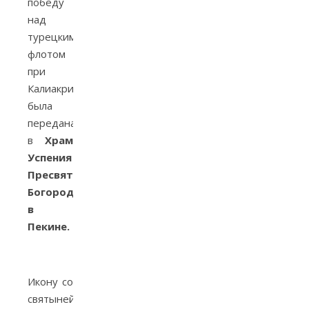
победу
над
турецким
флотом
при
Калиакрии
была
передана
в
Храм
Успения
Пресвятой
Богородицы
в
Пекине.
Икону со
святыней