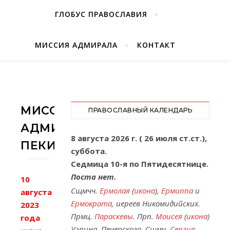
ГЛОБУС ПРАВОСЛАВИЯ
МИССИЯ АДМИРАЛА
КОНТАКТ
МИССИЯ
ПРАВОСЛАВНЫЙ КАЛЕНДАРЬ
АДМИРАЛА.
8 августа 2026 г. ( 26 июля ст.ст.),
ПЕКИН
суббота.
Седмица 10-я по Пятидесятнице.
Поста нет.
10
Сщмчч.
Ермолая
(
икона
),
Ермиппа
и
августа
Ермократа
, иереев Никомидийских.
2023
Прмц.
Параскевы
. Прп.
Моисея
(
икона
)
года
Угрина, Печерского. Сщмч.
Сергия