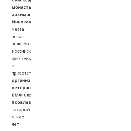
монастыря,
архимандрита
Иннокентия
,
места
покоя
великого
Российского
флотоводца
и
приветствие
Председателя
организации
ветеранов
ВМФ
Сергея
Яковлева
,
который
много
лет