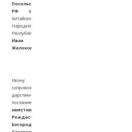
Посольства
РФ
в
Китайской
Народной
Республике
Иван
Желоховцев
.
Икону
сопровождало
дарственное
послание
нместника
Рождество-
Богородичного
Санаксарского