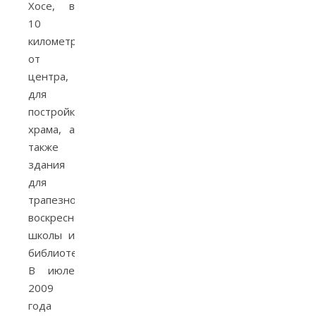
Хосе, в
10
километрах
от
центра,
для
постройки
храма, а
также
здания
для
трапезной,
воскресной
школы и
библиотеки.
В июле
2009
года