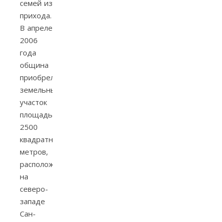
семей из
прихода.
В апреле
2006
года
община
приобрела
земельный
участок
площадью
2500
квадратных
метров,
расположенный
на
северо-
западе
Сан-