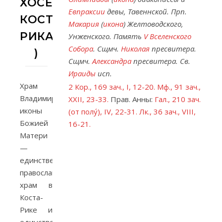
ХОСЕ,
Евпраксии
девы, Тавеннской. Прп.
КОСТА-
Макария
(
икона
) Желтоводского,
РИКА
Унженского. Память
V Вселенского
Собора
. Сщмч.
Николая
пресвитера.
)
Сщмч.
Александра
пресвитера. Св.
Ираиды
исп.
Храм
2 Кор., 169 зач., I, 12-20.
Мф., 91 зач.,
Владимирской
XXII, 23-33.
Прав. Анны:
Гал., 210 зач.
иконы
(от полу́), IV, 22-31.
Лк., 36 зач., VIII,
Божией
16-21.
Матери
—
единственный
православный
храм в
Коста-
Рике и