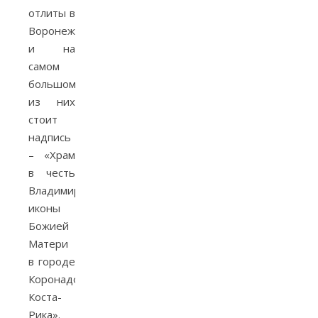
отлиты в
Воронеже,
и на
самом
большом
из них
стоит
надпись
– «Храм
в честь
Владимирской
иконы
Божией
Матери
в городе
Коронадо,
Коста-
Рика».