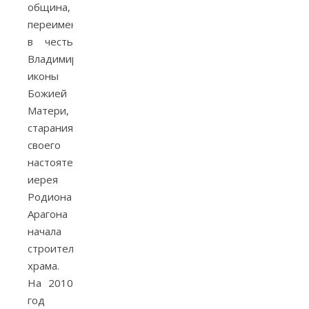
община,
переименованная
в честь
Владимирской
иконы
Божией
Матери,
стараниями
своего
настоятеля
иерея
Родиона
Арагона
начала
строительство
храма.
На 2010
год