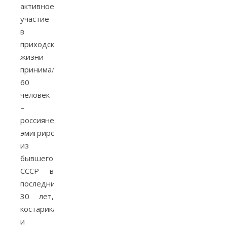
активное
участие
в
приходской
жизни
принимали
60
человек
–
россияне,
эмигрировавшие
из
бывшего
СССР в
последние
30 лет,
костариканцы
и