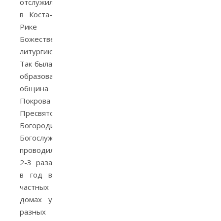
отслужил
в Коста-
Рике
Божественную
литургию.
Так была
образована
община
Покрова
Пресвятой
Богородицы.
Богослужения
проводились
2-3 раза
в год в
частных
домах у
разных