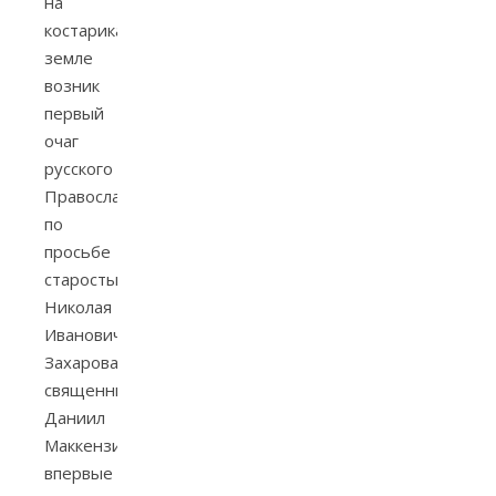
на
костариканской
земле
возник
первый
очаг
русского
Православия:
по
просьбе
старосты
Николая
Ивановича
Захарова
священник
Даниил
Маккензи
впервые