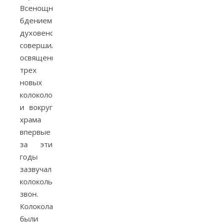
Всенощным
бдением
духовенство
совершило
освящение
трех
новых
колоколов,
и вокруг
храма
впервые
за эти
годы
зазвучал
колокольный
звон.
Колокола
были