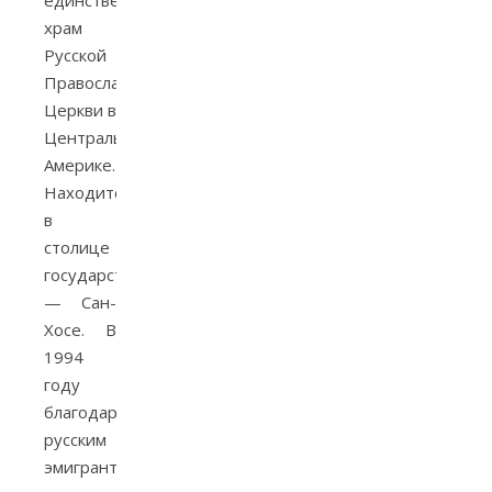
единственный
храм
Русской
Православной
Церкви в
Центральной
Америке.
Находится
в
столице
государства
— Сан-
Хосе. В
1994
году
благодаря
русским
эмигрантам